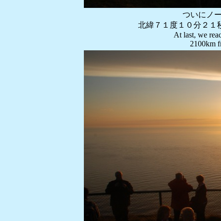
ついにノ
北緯７１度１０分２１秒
At last, we re
2100km fr