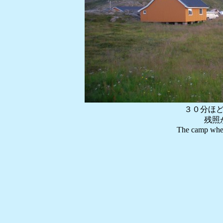
３０分ほ
残照
The camp where