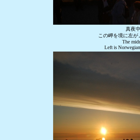
真夜
この岬を境に左が
The midn
Left is Norwegian