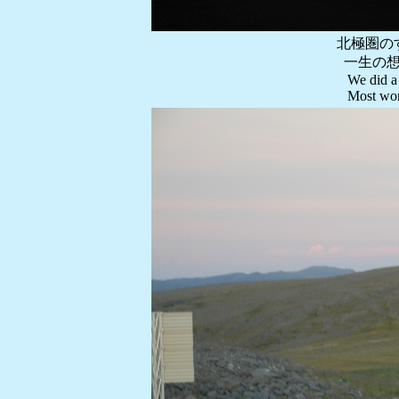
北極圏の
一生の
We did a
Most won