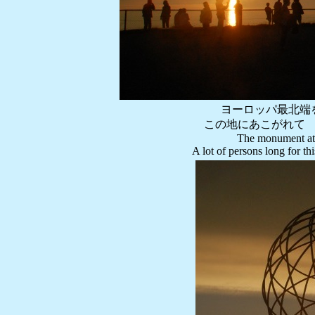
ヨーロッパ最北端
この地にあこがれて
The monument at 
A lot of persons long for th